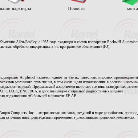
наши партнеры
Новости
конт
Компания Allen-Bradley, с 1985 года входящая в состав корпорации Rockwell Automat
системы обработки информации, в т.ч. программное обеспечение (ПО).
Корпорация Amphenol является одним из самых известных мировых производителей
разъемов различного применения, в том числе и для использования в военной и косми
надежности изделий. Предлагаемый ассортимент включает все типы стандартных разъем
XLR, JACK, BNC, RCA, и дополнен рядом специально разработанных изделий
для подключения АС большой мощности: EP, AP.
Ampro Computers, Inc. – американская компания, ведущий в мире разработчик, произ
для автоматизации производства и применения в узкоспециализированных комплексах.