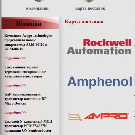
о компании
карта поставок
Карта поставок
Новинки
Компания Avago Technologies
представила новые
микросхемы ALM-80110 и
ALM-80210
подробнее >>
Сверхминиатюрные
термокомпенсированные
кварцевые генераторы
подробнее >>
GaN несогласованный
транзистор компании RF
Micro Devices
подробнее >>
Силовой N-канальный МОП-
транзистор NTMFS4927N
компании ON Semiconductor