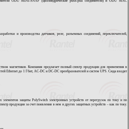
единители ODU MINI-SNAP (циллиндрические push-pull соединители) и ODU MAC
азработки и производства датчиков, реле, разъемных соединений, переключателей,
ством магнетиков. Компания предлагает полный спектр продукции для применения в
етей Ethernet до 1 Гбит, AC-DC и DC-DC преобразователей и систем UPS. Сюда входят
ных элементов защиты PolySwitch электронных устройств от перегрузок по току и по
спектр продукции за счет появления в нем и других защитных устройств – как по току.
ми