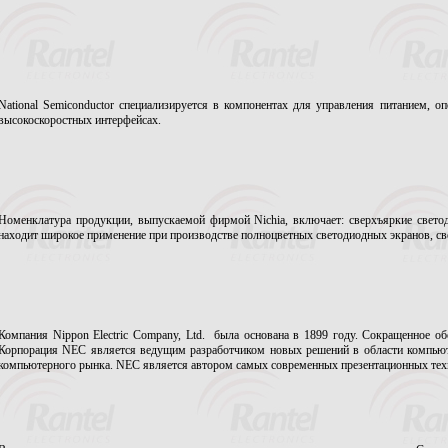
National Semiconductor специализируется в компонентах для управления питанием, 
высокоскоростных интерфейсах.
Номенклатура продукции, выпускаемой фирмой Nichia, включает: сверхъяркие свет
находит широкое применение при производстве полноцветных светодиодных экранов, св
Компания Nippon Electric Company, Ltd. была основана в 1899 году. Сокращенное об
Корпорация NEC является ведущим разработчиком новых решений в области компьютер
компьютерного рынка. NEC является автором самых современных презентационных тех