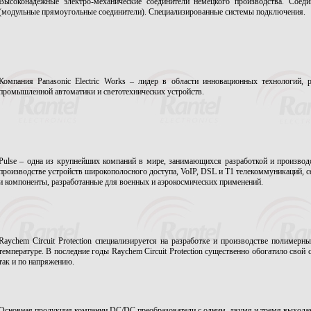
Высоконадежные электро-механические соединители немецкого производства. Со
(модульные прямоугольные соединители). Специализированные системы подключения.
Компания Panasonic Electric Works – лидер в области инновационных технологий, р
промышленной автоматики и светотехнических устройств.
Pulse – одна из крупнейших компаний в мире, занимающихся разработкой и производ
производстве устройств широкополосного доступа, VoIP, DSL и T1 телекоммуникаций, с
и компоненты, разработанные для военных и аэрокосмических применений.
Raychem Circuit Protection специализируется на разработке и производстве полимер
температуре. В последние годы Raychem Circuit Protection существенно обогатило свой 
так и по напряжению.
Основная продукция компании DC/DC преобразователи с одним, двумя и тремя выхода