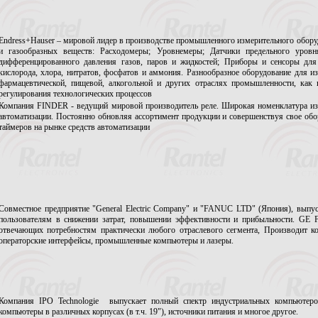
Endress+Hauser – мировой лидер в производстве промышленного измерительного обору
и газообразных веществ: Расходомеры; Уровнемеры; Датчики предельного уровн
дифференцированного давления газов, паров и жидкостей; Приборы и сенсоры для
кислорода, хлора, нитратов, фосфатов и аммония. Разнообразное оборудование для и
фармацевтической, пищевой, алкогольной и других отраслях промышленности, как 
регулирования технологических процессов
Компания FINDER - ведущий мировой производитель реле. Широкая номенклатура из
автоматизации. Постоянно обновляя ассортимент продукции и совершенствуя свое обо
таймеров на рынке средств автоматизации
Совместное предприятие "General Electric Company" и "FANUC LTD" (Япония), выпус
пользователям в снижении затрат, повышении эффективности и прибыльности. GE F
отвечающих потребностям практически любого отраслевого сегмента, Производит ко
операторские интерфейсы, промышленные компьютеры и лазеры.
Компания IPO Technologie выпускает полный спектр индустриальных компьютер
компьютеры в различных корпусах (в т.ч. 19"), источники питания и многое другое.