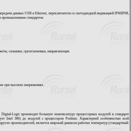
редачи данных USB и Ethernet, переключатели со светодиодной индикацией IP66­IP68,
али промышленным стандартом.
жеты, сальники, грязесъемники, направляющие.
ющих при высоких напряжениях.
. Digital-Logic производит большую номенклатуру процессорных модулей в стандарте
ет Intel 386) до модулей с процессором Pentium. Характерной особенностью всей
других производителей, является широкий диапазон рабочих температур (стандартный: