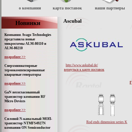
о компании
карта поставок
наши партнеры
Ascubal
Новинки
Компания Avago Technologies
представила новые
микросхемы ALM-80110 и
ALM-80210
подробнее >>
http://www.askubal.de/
Сверхминиатюрные
вернуться к карте поставок
термокомпенсированные
кварцевые генераторы
Г
подробнее >>
GaN несогласованный
транзистор компании RF
Micro Devices
подробнее >>
Силовой N-канальный МОП-
Rod ends dimension series K
транзистор NTMFS4927N
компании ON Semiconductor