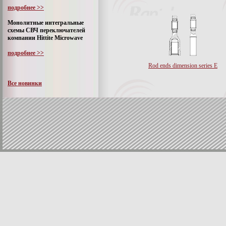
подробнее >>
Монолитные интегральные
схемы СВЧ переключателей
компании Hittite Microwave
подробнее >>
Rod ends dimension series E
Все новинки