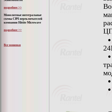
Semiconductor
В
подробнее >>
м
Монолитные интегральные
схемы СВЧ переключателей
ра
компании Hittite Microwave
ЦП
подробнее >>
Все новинки
24
тр
мо