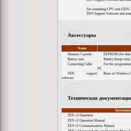
Set containing CPU unit (ZEN
ZEN Support Software and man
Аксессуары
Name
Memory Cassette
EEPROM (for data s
Battery unit
Battery (keeps time,
Connecting Cable
For the programmin
PC
ZEN support
Runs on Windows 9
software
Техническая документаци
Заголово
ZEN v2 Datasheet
ZEN v2 Operation Manual
ZEN v2 Communications Manual