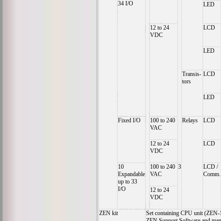
34 I/O
LED
12 to 24
LCD
VDC
LED
Transis-
LCD
tors
LED
Fixed I/O
100 to 240
Relays
LCD
VAC
12 to 24
LCD
VDC
10
100 to 240
3
LCD /
Expandable
VAC
Comm.
up to 33
I/O
12 to 24
VDC
ZEN kit
Set containing CPU unit (ZEN
ZEN Support Software and man