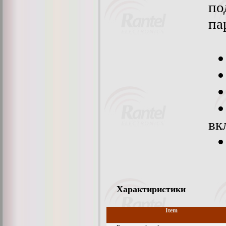
по
па
вк
Характиристики
Item