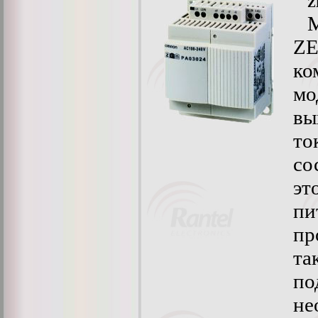
Z
Z
ко
мо
вы
то
со
эт
п
пр
т
по
н