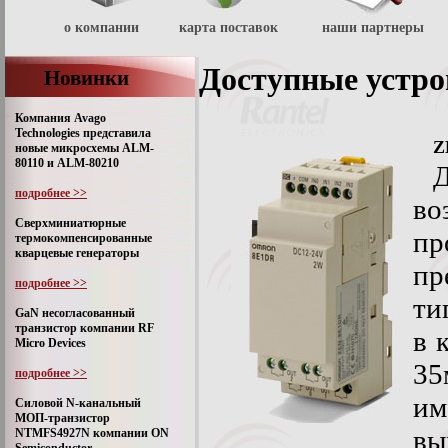
о компании
карта поставок
наши партнеры
Доступные устр
Новинки
Компания Avago
Technologies представила
Z
новые микросхемы ALM-
80110 и ALM-80210
подробнее >>
во
Сверхминиатюрные
пр
термокомпенсированные
кварцевые генераторы
пр
подробнее >>
ти
GaN несогласованный
транзистор компании RF
в 
Micro Devices
35
подробнее >>
им
Силовой N-канальный
МОП-транзистор
в
NTMFS4927N компании ON