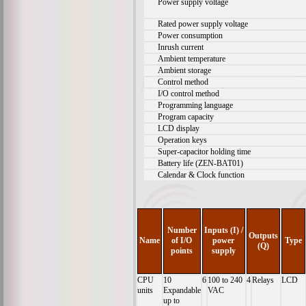
Power supply voltage
Rated power supply voltage
Power consumption
Inrush current
Ambient temperature
Ambient storage
Control method
I/O control method
Programming language
Program capacity
LCD display
Operation keys
Super-capacitor holding time
Battery life (ZEN-BAT01)
Calendar & Clock function
Number
Inputs (I) /
Outputs
Name
of I/O
power
Type
(Q)
points
supply
CPU
10
6
100 to 240
4
Relays
LCD
units
Expandable
VAC
up to