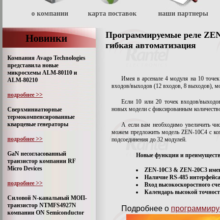
о компании
карта поставок
наши партнеры
Программируемые реле ZEN-
Новинки
гибкая автоматизация
Компания Avago Technologies
представила новые
микросхемы ALM-80110 и
Имея в арсенале 4 модуля на 10 точек
ALM-80210
входов/выходов (12 входов, 8 выходов), м
подробнее >>
Если 10 или 20 точек входов/выходо
новых модели с фиксированным количеств
Сверхминиатюрные
термокомпенсированные
кварцевые генераторы
А если вам необходимо увеличить чи
можем предложить модель ZEN-10C4 с к
подробнее >>
подсоединения до 32 модулей.
GaN несогласованный
Новые функции и преимуществ
транзистор компании RF
Micro Devices
ZEN-10C3 & ZEN-20C3 имею
Наличие RS-485 интерфейс
подробнее >>
Вход высокоскоростного сч
Календарь высокой точнос
Силовой N-канальный МОП-
транзистор NTMFS4927N
Подробнее о
программиру
компании ON Semiconductor