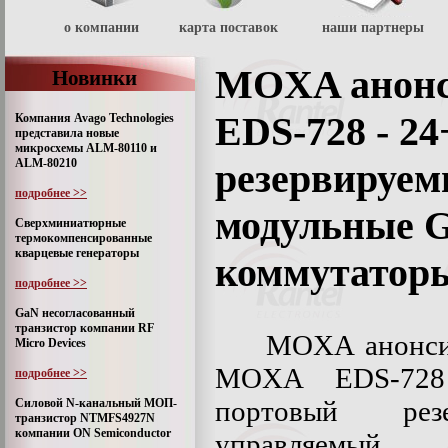
о компании
карта поставок
наши партнеры
MOXA анон
Новинки
EDS-728 - 2
Компания Avago Technologies
представила новые
микросхемы ALM-80110 и
ALM-80210
резервируем
подробнее >>
модульные Gi
Сверхминиатюрные
термокомпенсированные
кварцевые генераторы
коммутатор
подробнее >>
GaN несогласованный
транзистор компании RF
MOXA анонси
Micro Devices
MOXA EDS-728
подробнее >>
портовый резе
Силовой N-канальный МОП-
транзистор NTMFS4927N
компании ON Semiconductor
управляемый, 