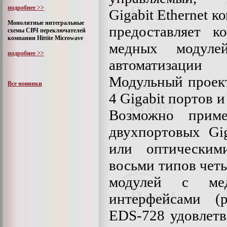
подробнее >>
Gigabit Ethernet
Монолитные интегральные
предоставляет к
схемы СВЧ переключателей
компании Hittite Microwave
медных модуле
подробнее >>
автоматизаци
Модульный проект
Все новинки
4 Gigabit портов и
Возможно прим
двухпортовых Gi
или оптическим
восьми типов четы
модулей с ме
интерфейсами 
EDS-728 удовлет