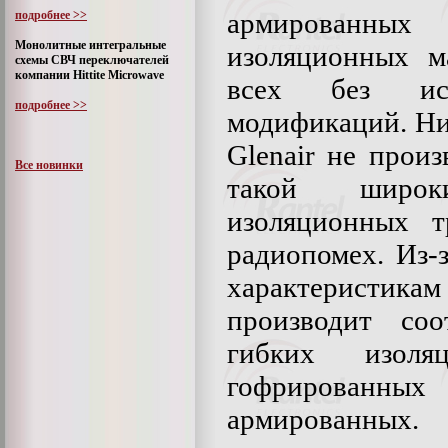
армированных
подробнее >>
Монолитные интегральные
изоляционных м
схемы СВЧ переключателей
компании Hittite Microwave
всех без иск
подробнее >>
модификаций. Ни
Glenair не прои
Все новинки
такой широ
изоляционных 
радиопомех. Из-з
характеристикам
производит соо
гибких изоля
гофрированн
армированных.