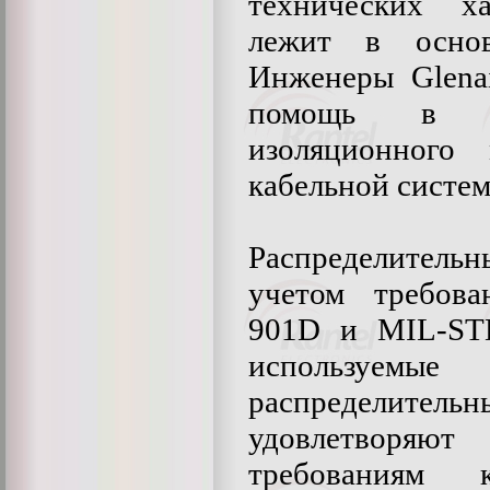
технических ха
лежит в основ
Инженеры Glenai
помощь в в
изоляционного
кабельной систем
Распределительн
учетом требова
901D и MIL-STD
используемы
распредели
удовлетвор
требованиям