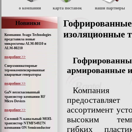
о компании
карта поставок
наши партнеры
Гофрированные
Новинки
изоляционные 
Компания Avago Technologies
представила новые
микросхемы ALM-80110 и
ALM-80210
подробнее >>
Гофрирован
Сверхминиатюрные
армированные и
термокомпенсированные
кварцевые генераторы
подробнее >>
Компания 
GaN несогласованный
транзистор компании RF
предоставляет
Micro Devices
ассортимент уст
подробнее >>
высоким темп
Силовой N-канальный МОП-
транзистор NTMFS4927N
гибких пласт
компании ON Semiconductor