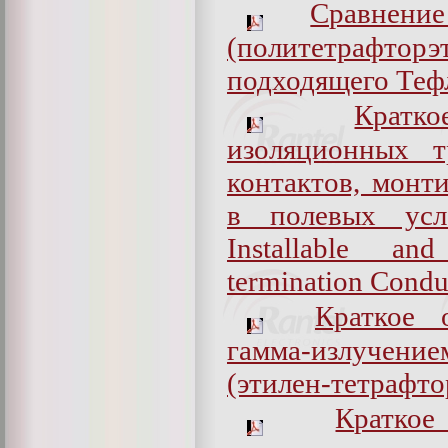
Сравнени
(политетраф
подходящего Теф
Кратк
изоляционных т
контактов, монт
в полевых усл
Installable an
termination Condu
Краткое 
гамма-излучен
(этилен-тетрафто
Кратко