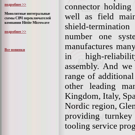
connector holding 
подробнее >>
Монолитные интегральные
well as field main
схемы СВЧ переключателей
компании Hittite Microwave
shield-terminatio
подробнее >>
number one syst
manufactures many 
Все новинки
in high-reliabil
assembly. And we a
range of additional
other leading man
Kingdom, Italy, Sp
Nordic region, Glena
providing turnkey 
tooling service pro