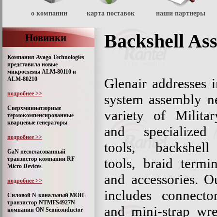
о компании
карта поставок
наши партнеры
Backshell As
Новинки
Компания Avago Technologies
представила новые
микросхемы ALM-80110 и
ALM-80210
Glenair addresses 
подробнее >>
system assembly n
Сверхминиатюрные
variety of Milita
термокомпенсированные
кварцевые генераторы
and specialized
подробнее >>
tools, backshel
GaN несогласованный
транзистор компании RF
tools, braid termi
Micro Devices
and accessories. O
подробнее >>
includes connecto
Силовой N-канальный МОП-
транзистор NTMFS4927N
and mini-strap wre
компании ON Semiconductor