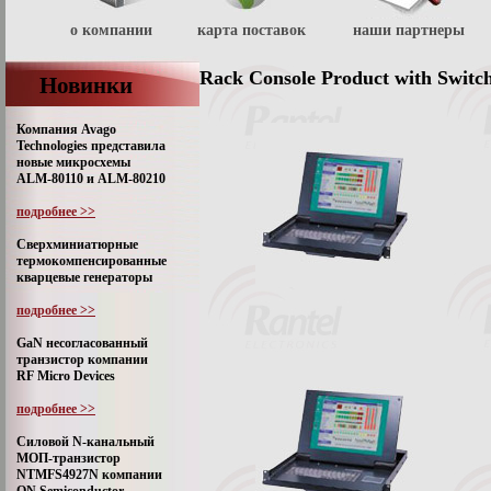
о компании
карта поставок
наши партнеры
Rack Console Product with Switc
Новинки
Компания Avago
Technologies представила
новые микросхемы
ALM-80110 и ALM-80210
подробнее >>
Сверхминиатюрные
термокомпенсированные
кварцевые генераторы
подробнее >>
GaN несогласованный
транзистор компании
RF Micro Devices
подробнее >>
Силовой N-канальный
МОП-транзистор
NTMFS4927N компании